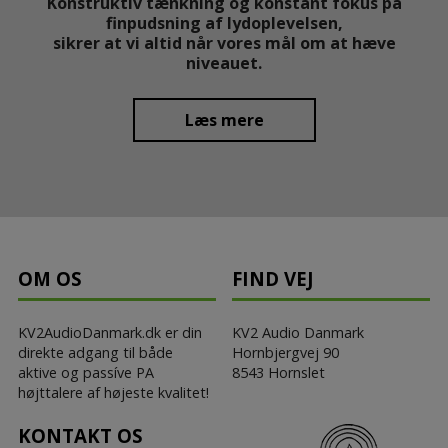
Konstruktiv tænkning og konstant fokus på
finpudsning af lydoplevelsen,
sikrer at vi altid når vores mål om at hæve
niveauet.​
Læs mere
OM OS
FIND VEJ
KV2AudioDanmark.dk er din
KV2 Audio Danmark
direkte adgang til både
Hornbjergvej 90
aktive og passíve PA
8543 Hornslet
højttalere af højeste kvalitet!​
KONTAKT OS