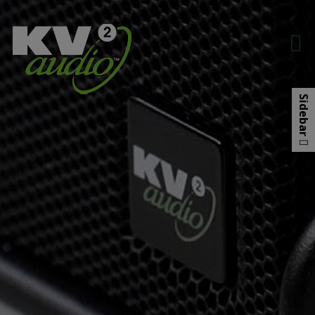
Hop
til
indholdet
Sidebar