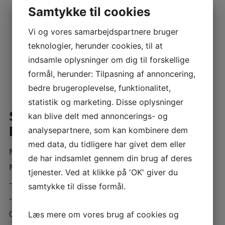
500-watt high efficiency power amplifier
Samtykke til cookies
Peak SPL in excess of 130dB
Small and compact footprint
Designed to be both robust and easily
Vi og vores samarbejdspartnere bruger
transported
teknologier, herunder cookies, til at
indsamle oplysninger om dig til forskellige
formål, herunder: Tilpasning af annoncering,
bedre brugeroplevelse, funktionalitet,
statistik og marketing. Disse oplysninger
SYSTEM ACOUSTIC
kan blive delt med annoncerings- og
PERFORMANCE
analysepartnere, som kan kombinere dem
med data, du tidligere har givet dem eller
Max SPL Long-term
127dB
de har indsamlet gennem din brug af deres
Max SPL Peak
130dB
tjenester. Ved at klikke på 'OK' giver du
-3dB Response
38Hz – 120Hz
samtykke til disse formål.
-10dB Response
34Hz – 120Hz
Crossover Point
120Hz
Læs mere om vores brug af cookies og